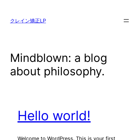
内
容
クレイン矯正LP
を
ス
キ
ッ
Mindblown: a blog
プ
about philosophy.
Hello world!
Welcome to WordPress. This is your first