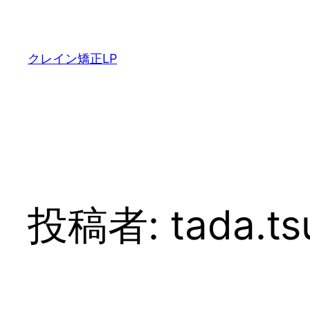
内
容
を
クレイン矯正LP
ス
キ
ッ
プ
投稿者:
tada.t